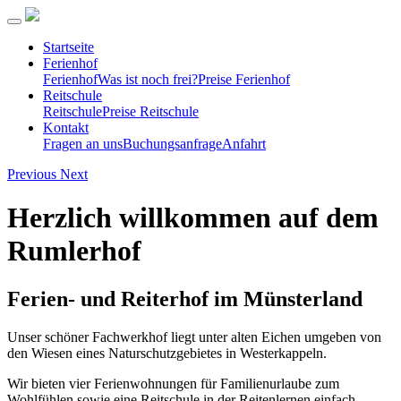
Startseite
Ferienhof
Ferienhof
Was ist noch frei?
Preise Ferienhof
Reitschule
Reitschule
Preise Reitschule
Kontakt
Fragen an uns
Buchungsanfrage
Anfahrt
Previous
Next
Herzlich willkommen auf dem
Rumlerhof
Ferien- und Reiterhof im Münsterland
Unser schöner Fachwerkhof liegt unter alten Eichen umgeben von
den Wiesen eines Naturschutzgebietes in Westerkappeln.
Wir bieten vier Ferienwohnungen für Familienurlaube zum
Wohlfühlen sowie eine Reitschule in der Reitenlernen einfach