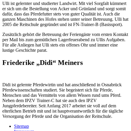
Ulli ist gelernter und studierter Landwirt. Mit viel Sorgfalt kümmert
er sich um die Bestellung von Acker und Grünland und sorgt somit
dafür, dass das Pferdefutter stets von guter Qualität ist. Auch die
ganzen Maschinen des Hofes stehen unter seiner Betreuung. Ulli hat
2005 die Reitschule gegründet und ist FN-Trainer-B (Basissport).
Zusätzlich gehört die Betreuung der Feriengäste vom ersten Kontakt
per Mail bis zum gemütlichen Lagerfeuerabend zu Ullis Aufgaben.
Für alle Anliegen hat Ulli stets ein offenes Ohr und immer eine
lustige Geschichte parat.
Friederike „Didi“ Meiners
Didi ist gelernte Pferdewirtin und hat anschließend in Osnabrück
Pferdewissenschaften studiert. Sie begeistert sich für Pferde,
Menschen und das Vermitteln von allem Wissen rund ums Pferd.
Neben dem IPZV Trainer-C hat sie auch den IPZV
Jungpferdebereiter. Seit Anfang 2017 arbeitet sie voll auf dem
elterlichen Betrieb mit und ist hauptverantwortlich für die tägliche
Versorgung der Pferde und die Organisation der Reitschule.
Sitemap