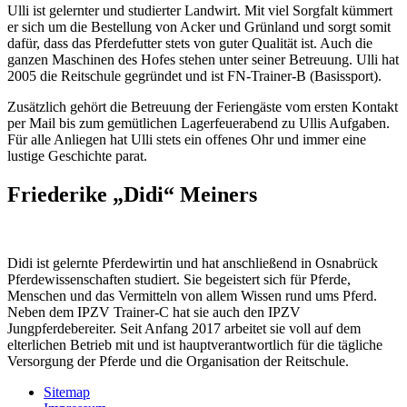
Ulli ist gelernter und studierter Landwirt. Mit viel Sorgfalt kümmert
er sich um die Bestellung von Acker und Grünland und sorgt somit
dafür, dass das Pferdefutter stets von guter Qualität ist. Auch die
ganzen Maschinen des Hofes stehen unter seiner Betreuung. Ulli hat
2005 die Reitschule gegründet und ist FN-Trainer-B (Basissport).
Zusätzlich gehört die Betreuung der Feriengäste vom ersten Kontakt
per Mail bis zum gemütlichen Lagerfeuerabend zu Ullis Aufgaben.
Für alle Anliegen hat Ulli stets ein offenes Ohr und immer eine
lustige Geschichte parat.
Friederike „Didi“ Meiners
Didi ist gelernte Pferdewirtin und hat anschließend in Osnabrück
Pferdewissenschaften studiert. Sie begeistert sich für Pferde,
Menschen und das Vermitteln von allem Wissen rund ums Pferd.
Neben dem IPZV Trainer-C hat sie auch den IPZV
Jungpferdebereiter. Seit Anfang 2017 arbeitet sie voll auf dem
elterlichen Betrieb mit und ist hauptverantwortlich für die tägliche
Versorgung der Pferde und die Organisation der Reitschule.
Sitemap