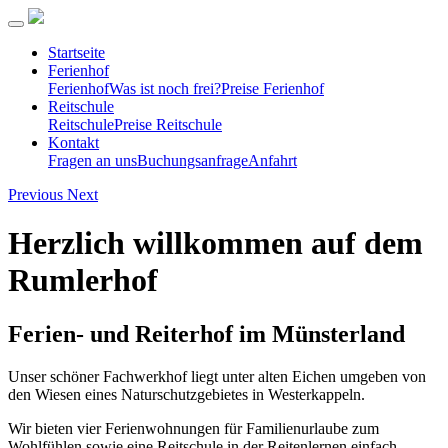
Startseite
Ferienhof
Ferienhof
Was ist noch frei?
Preise Ferienhof
Reitschule
Reitschule
Preise Reitschule
Kontakt
Fragen an uns
Buchungsanfrage
Anfahrt
Previous
Next
Herzlich willkommen auf dem
Rumlerhof
Ferien- und Reiterhof im Münsterland
Unser schöner Fachwerkhof liegt unter alten Eichen umgeben von
den Wiesen eines Naturschutzgebietes in Westerkappeln.
Wir bieten vier Ferienwohnungen für Familienurlaube zum
Wohlfühlen sowie eine Reitschule in der Reitenlernen einfach