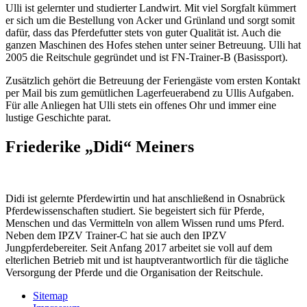
Ulli ist gelernter und studierter Landwirt. Mit viel Sorgfalt kümmert
er sich um die Bestellung von Acker und Grünland und sorgt somit
dafür, dass das Pferdefutter stets von guter Qualität ist. Auch die
ganzen Maschinen des Hofes stehen unter seiner Betreuung. Ulli hat
2005 die Reitschule gegründet und ist FN-Trainer-B (Basissport).
Zusätzlich gehört die Betreuung der Feriengäste vom ersten Kontakt
per Mail bis zum gemütlichen Lagerfeuerabend zu Ullis Aufgaben.
Für alle Anliegen hat Ulli stets ein offenes Ohr und immer eine
lustige Geschichte parat.
Friederike „Didi“ Meiners
Didi ist gelernte Pferdewirtin und hat anschließend in Osnabrück
Pferdewissenschaften studiert. Sie begeistert sich für Pferde,
Menschen und das Vermitteln von allem Wissen rund ums Pferd.
Neben dem IPZV Trainer-C hat sie auch den IPZV
Jungpferdebereiter. Seit Anfang 2017 arbeitet sie voll auf dem
elterlichen Betrieb mit und ist hauptverantwortlich für die tägliche
Versorgung der Pferde und die Organisation der Reitschule.
Sitemap