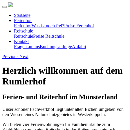
Startseite
Ferienhof
Ferienhof
Was ist noch frei?
Preise Ferienhof
Reitschule
Reitschule
Preise Reitschule
Kontakt
Fragen an uns
Buchungsanfrage
Anfahrt
Previous
Next
Herzlich willkommen auf dem
Rumlerhof
Ferien- und Reiterhof im Münsterland
Unser schöner Fachwerkhof liegt unter alten Eichen umgeben von
den Wiesen eines Naturschutzgebietes in Westerkappeln.
Wir bieten vier Ferienwohnungen für Familienurlaube zum
Wohlfühlen sowie eine Reitschule in der Reitenlernen einfach