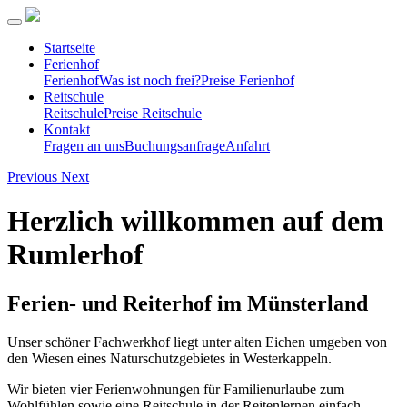
Startseite
Ferienhof
Ferienhof
Was ist noch frei?
Preise Ferienhof
Reitschule
Reitschule
Preise Reitschule
Kontakt
Fragen an uns
Buchungsanfrage
Anfahrt
Previous
Next
Herzlich willkommen auf dem
Rumlerhof
Ferien- und Reiterhof im Münsterland
Unser schöner Fachwerkhof liegt unter alten Eichen umgeben von
den Wiesen eines Naturschutzgebietes in Westerkappeln.
Wir bieten vier Ferienwohnungen für Familienurlaube zum
Wohlfühlen sowie eine Reitschule in der Reitenlernen einfach