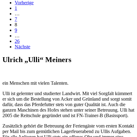
Vorherige
1
…
7
8
9
…
26
Nächste
Ulrich „Ulli“ Meiners
ein Menschen mit vielen Talenten.
Ulli ist gelernter und studierter Landwirt. Mit viel Sorgfalt kümmert
er sich um die Bestellung von Acker und Grünland und sorgt somit
dafür, dass das Pferdefutter stets von guter Qualität ist. Auch die
ganzen Maschinen des Hofes stehen unter seiner Betreuung. Ulli hat
2005 die Reitschule gegründet und ist FN-Trainer-B (Basissport).
Zusätzlich gehört die Betreuung der Feriengäste vom ersten Kontakt
per Mail bis zum gemütlichen Lagerfeuerabend zu Ullis Aufgaben.
Für alle Anliegen hat Ulli stets ein offenes Ohr und immer eine