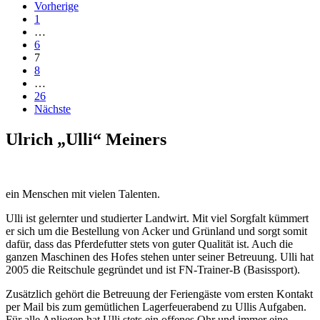
Vorherige
1
…
6
7
8
…
26
Nächste
Ulrich „Ulli“ Meiners
ein Menschen mit vielen Talenten.
Ulli ist gelernter und studierter Landwirt. Mit viel Sorgfalt kümmert
er sich um die Bestellung von Acker und Grünland und sorgt somit
dafür, dass das Pferdefutter stets von guter Qualität ist. Auch die
ganzen Maschinen des Hofes stehen unter seiner Betreuung. Ulli hat
2005 die Reitschule gegründet und ist FN-Trainer-B (Basissport).
Zusätzlich gehört die Betreuung der Feriengäste vom ersten Kontakt
per Mail bis zum gemütlichen Lagerfeuerabend zu Ullis Aufgaben.
Für alle Anliegen hat Ulli stets ein offenes Ohr und immer eine