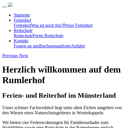
Startseite
Ferienhof
Ferienhof
Was ist noch frei?
Preise Ferienhof
Reitschule
Reitschule
Preise Reitschule
Kontakt
Fragen an uns
Buchungsanfrage
Anfahrt
Previous
Next
Herzlich willkommen auf dem
Rumlerhof
Ferien- und Reiterhof im Münsterland
Unser schöner Fachwerkhof liegt unter alten Eichen umgeben von
den Wiesen eines Naturschutzgebietes in Westerkappeln.
Wir bieten vier Ferienwohnungen für Familienurlaube zum
Wohlfühlen sowie eine Reitschule in der Reitenlernen einfach