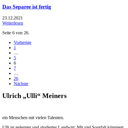
Das Separee ist fertig
23.12.2021
Weiterlesen
Seite 6 von 26.
Vorherige
1
…
5
6
7
…
26
Nächste
Ulrich „Ulli“ Meiners
ein Menschen mit vielen Talenten.
Ulli ist gelernter und studierter Landwirt. Mit viel Sorgfalt kümmert