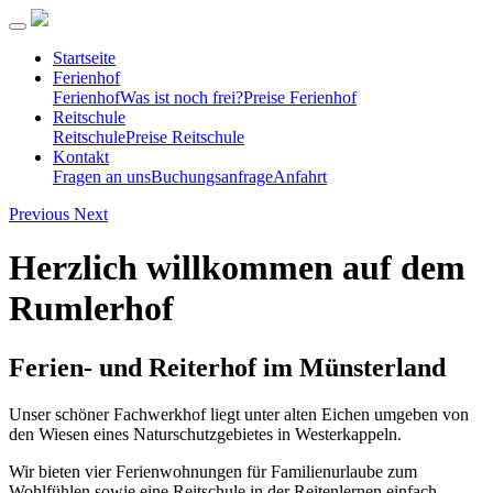
Startseite
Ferienhof
Ferienhof
Was ist noch frei?
Preise Ferienhof
Reitschule
Reitschule
Preise Reitschule
Kontakt
Fragen an uns
Buchungsanfrage
Anfahrt
Previous
Next
Herzlich willkommen auf dem
Rumlerhof
Ferien- und Reiterhof im Münsterland
Unser schöner Fachwerkhof liegt unter alten Eichen umgeben von
den Wiesen eines Naturschutzgebietes in Westerkappeln.
Wir bieten vier Ferienwohnungen für Familienurlaube zum
Wohlfühlen sowie eine Reitschule in der Reitenlernen einfach