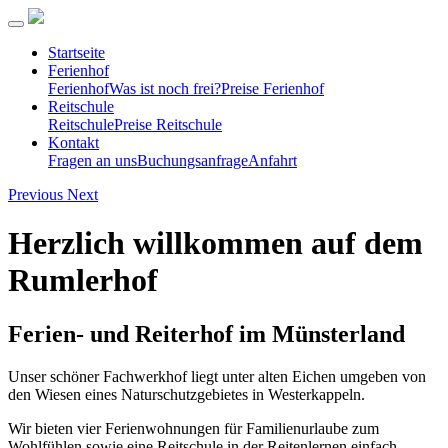
Startseite
Ferienhof
Ferienhof
Was ist noch frei?
Preise Ferienhof
Reitschule
Reitschule
Preise Reitschule
Kontakt
Fragen an uns
Buchungsanfrage
Anfahrt
Previous
Next
Herzlich willkommen auf dem
Rumlerhof
Ferien- und Reiterhof im Münsterland
Unser schöner Fachwerkhof liegt unter alten Eichen umgeben von
den Wiesen eines Naturschutzgebietes in Westerkappeln.
Wir bieten vier Ferienwohnungen für Familienurlaube zum
Wohlfühlen sowie eine Reitschule in der Reitenlernen einfach