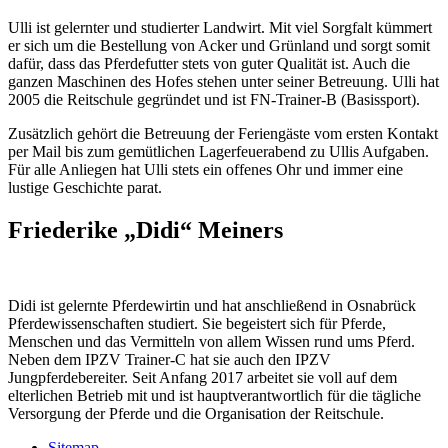
Ulli ist gelernter und studierter Landwirt. Mit viel Sorgfalt kümmert
er sich um die Bestellung von Acker und Grünland und sorgt somit
dafür, dass das Pferdefutter stets von guter Qualität ist. Auch die
ganzen Maschinen des Hofes stehen unter seiner Betreuung. Ulli hat
2005 die Reitschule gegründet und ist FN-Trainer-B (Basissport).
Zusätzlich gehört die Betreuung der Feriengäste vom ersten Kontakt
per Mail bis zum gemütlichen Lagerfeuerabend zu Ullis Aufgaben.
Für alle Anliegen hat Ulli stets ein offenes Ohr und immer eine
lustige Geschichte parat.
Friederike „Didi“ Meiners
Didi ist gelernte Pferdewirtin und hat anschließend in Osnabrück
Pferdewissenschaften studiert. Sie begeistert sich für Pferde,
Menschen und das Vermitteln von allem Wissen rund ums Pferd.
Neben dem IPZV Trainer-C hat sie auch den IPZV
Jungpferdebereiter. Seit Anfang 2017 arbeitet sie voll auf dem
elterlichen Betrieb mit und ist hauptverantwortlich für die tägliche
Versorgung der Pferde und die Organisation der Reitschule.
Sitemap