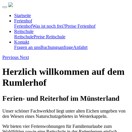
Startseite
Ferienhof
Ferienhof
Was ist noch frei?
Preise Ferienhof
Reitschule
Reitschule
Preise Reitschule
Kontakt
Fragen an uns
Buchungsanfrage
Anfahrt
Previous
Next
Herzlich willkommen auf dem
Rumlerhof
Ferien- und Reiterhof im Münsterland
Unser schöner Fachwerkhof liegt unter alten Eichen umgeben von
den Wiesen eines Naturschutzgebietes in Westerkappeln.
Wir bieten vier Ferienwohnungen für Familienurlaube zum
Wohlfühlen sowie eine Reitschule in der Reitenlernen einfach