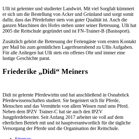
Ulli ist gelernter und studierter Landwirt. Mit viel Sorgfalt kümmert
er sich um die Bestellung von Acker und Grünland und sorgt somit
dafür, dass das Pferdefutter stets von guter Qualität ist. Auch die
ganzen Maschinen des Hofes stehen unter seiner Betreuung. Ulli hat
2005 die Reitschule gegründet und ist FN-Trainer-B (Basissport).
Zusätzlich gehört die Betreuung der Feriengäste vom ersten Kontakt
per Mail bis zum gemütlichen Lagerfeuerabend zu Ullis Aufgaben.
Für alle Anliegen hat Ulli stets ein offenes Ohr und immer eine
lustige Geschichte parat.
Friederike „Didi“ Meiners
Didi ist gelernte Pferdewirtin und hat anschließend in Osnabrück
Pferdewissenschaften studiert. Sie begeistert sich für Pferde,
Menschen und das Vermitteln von allem Wissen rund ums Pferd.
Neben dem IPZV Trainer-C hat sie auch den IPZV
Jungpferdebereiter. Seit Anfang 2017 arbeitet sie voll auf dem
elterlichen Betrieb mit und ist hauptverantwortlich für die tägliche
Versorgung der Pferde und die Organisation der Reitschule.
Sitemap