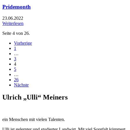
Pridemonth
23.06.2022
Weiterlesen
Seite 4 von 26.
Vorherige
1
…
3
4
5
…
26
Nächste
Ulrich „Ulli“ Meiners
ein Menschen mit vielen Talenten.
Ulli ist gelernter und studierter Landwirt. Mit viel Sorgfalt kümmert