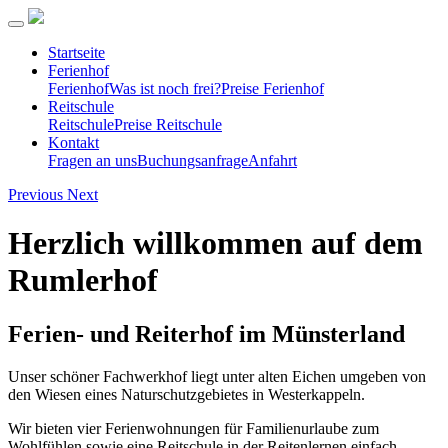
Startseite
Ferienhof
Ferienhof
Was ist noch frei?
Preise Ferienhof
Reitschule
Reitschule
Preise Reitschule
Kontakt
Fragen an uns
Buchungsanfrage
Anfahrt
Previous
Next
Herzlich willkommen auf dem
Rumlerhof
Ferien- und Reiterhof im Münsterland
Unser schöner Fachwerkhof liegt unter alten Eichen umgeben von
den Wiesen eines Naturschutzgebietes in Westerkappeln.
Wir bieten vier Ferienwohnungen für Familienurlaube zum
Wohlfühlen sowie eine Reitschule in der Reitenlernen einfach