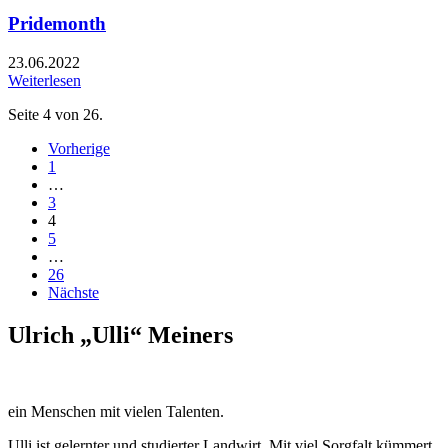
Pridemonth
23.06.2022
Weiterlesen
Seite 4 von 26.
Vorherige
1
…
3
4
5
…
26
Nächste
Ulrich „Ulli“ Meiners
ein Menschen mit vielen Talenten.
Ulli ist gelernter und studierter Landwirt. Mit viel Sorgfalt kümmert