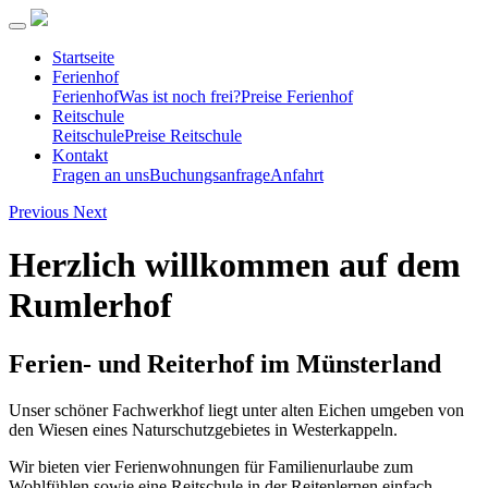
Startseite
Ferienhof
Ferienhof
Was ist noch frei?
Preise Ferienhof
Reitschule
Reitschule
Preise Reitschule
Kontakt
Fragen an uns
Buchungsanfrage
Anfahrt
Previous
Next
Herzlich willkommen auf dem
Rumlerhof
Ferien- und Reiterhof im Münsterland
Unser schöner Fachwerkhof liegt unter alten Eichen umgeben von
den Wiesen eines Naturschutzgebietes in Westerkappeln.
Wir bieten vier Ferienwohnungen für Familienurlaube zum
Wohlfühlen sowie eine Reitschule in der Reitenlernen einfach