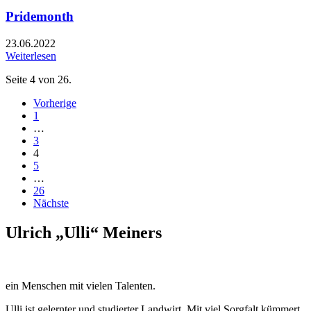
Pridemonth
23.06.2022
Weiterlesen
Seite 4 von 26.
Vorherige
1
…
3
4
5
…
26
Nächste
Ulrich „Ulli“ Meiners
ein Menschen mit vielen Talenten.
Ulli ist gelernter und studierter Landwirt. Mit viel Sorgfalt kümmert