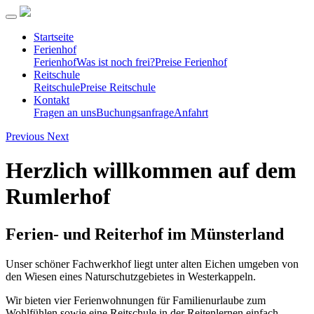
Startseite
Ferienhof
Ferienhof
Was ist noch frei?
Preise Ferienhof
Reitschule
Reitschule
Preise Reitschule
Kontakt
Fragen an uns
Buchungsanfrage
Anfahrt
Previous
Next
Herzlich willkommen auf dem
Rumlerhof
Ferien- und Reiterhof im Münsterland
Unser schöner Fachwerkhof liegt unter alten Eichen umgeben von
den Wiesen eines Naturschutzgebietes in Westerkappeln.
Wir bieten vier Ferienwohnungen für Familienurlaube zum
Wohlfühlen sowie eine Reitschule in der Reitenlernen einfach