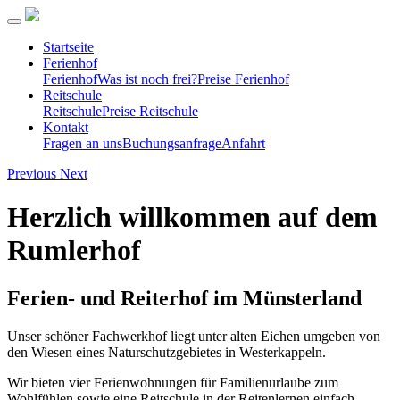
Startseite
Ferienhof
Ferienhof
Was ist noch frei?
Preise Ferienhof
Reitschule
Reitschule
Preise Reitschule
Kontakt
Fragen an uns
Buchungsanfrage
Anfahrt
Previous
Next
Herzlich willkommen auf dem
Rumlerhof
Ferien- und Reiterhof im Münsterland
Unser schöner Fachwerkhof liegt unter alten Eichen umgeben von
den Wiesen eines Naturschutzgebietes in Westerkappeln.
Wir bieten vier Ferienwohnungen für Familienurlaube zum
Wohlfühlen sowie eine Reitschule in der Reitenlernen einfach