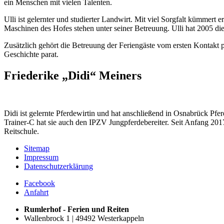
ein Menschen mit vielen Talenten.
Ulli ist gelernter und studierter Landwirt. Mit viel Sorgfalt kümmert 
Maschinen des Hofes stehen unter seiner Betreuung. Ulli hat 2005 die
Zusätzlich gehört die Betreuung der Feriengäste vom ersten Kontakt p
Geschichte parat.
Friederike „Didi“ Meiners
Didi ist gelernte Pferdewirtin und hat anschließend in Osnabrück Pf
Trainer-C hat sie auch den IPZV Jungpferdebereiter. Seit Anfang 2017 
Reitschule.
Sitemap
Impressum
Datenschutzerklärung
Facebook
Anfahrt
Rumlerhof - Ferien und Reiten
Wallenbrock 1 | 49492 Westerkappeln