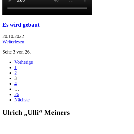
Es wird gebaut
20.10.2022
Weiterlesen
Seite 3 von 26.
Vorherige
1
2
3
4
…
26
Nächste
Ulrich „Ulli“ Meiners