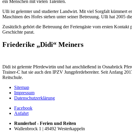
ein Menschen mit vielen Talenten.
Ulli ist gelernter und studierter Landwirt. Mit viel Sorgfalt kümmert 
Maschinen des Hofes stehen unter seiner Betreuung. Ulli hat 2005 die
Zusätzlich gehört die Betreuung der Feriengäste vom ersten Kontakt p
Geschichte parat.
Friederike „Didi“ Meiners
Didi ist gelernte Pferdewirtin und hat anschließend in Osnabrück Pf
Trainer-C hat sie auch den IPZV Jungpferdebereiter. Seit Anfang 2017 
Reitschule.
Sitemap
Impressum
Datenschutzerklärung
Facebook
Anfahrt
Rumlerhof - Ferien und Reiten
Wallenbrock 1 | 49492 Westerkappeln