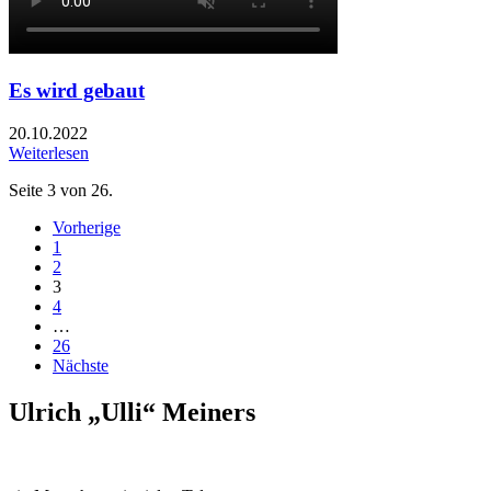
Es wird gebaut
20.10.2022
Weiterlesen
Seite 3 von 26.
Vorherige
1
2
3
4
…
26
Nächste
Ulrich „Ulli“ Meiners