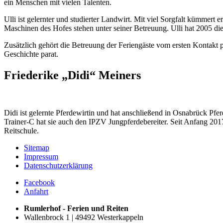
ein Menschen mit vielen Talenten.
Ulli ist gelernter und studierter Landwirt. Mit viel Sorgfalt kümmert 
Maschinen des Hofes stehen unter seiner Betreuung. Ulli hat 2005 die
Zusätzlich gehört die Betreuung der Feriengäste vom ersten Kontakt p
Geschichte parat.
Friederike „Didi“ Meiners
Didi ist gelernte Pferdewirtin und hat anschließend in Osnabrück Pf
Trainer-C hat sie auch den IPZV Jungpferdebereiter. Seit Anfang 2017 
Reitschule.
Sitemap
Impressum
Datenschutzerklärung
Facebook
Anfahrt
Rumlerhof - Ferien und Reiten
Wallenbrock 1 | 49492 Westerkappeln