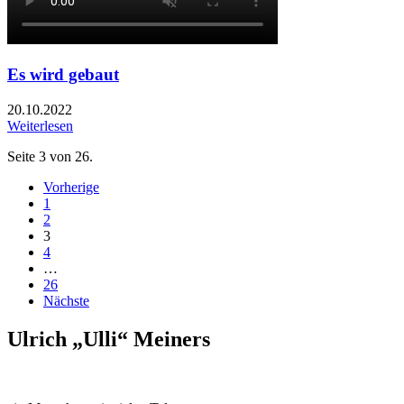
Es wird gebaut
20.10.2022
Weiterlesen
Seite 3 von 26.
Vorherige
1
2
3
4
…
26
Nächste
Ulrich „Ulli“ Meiners