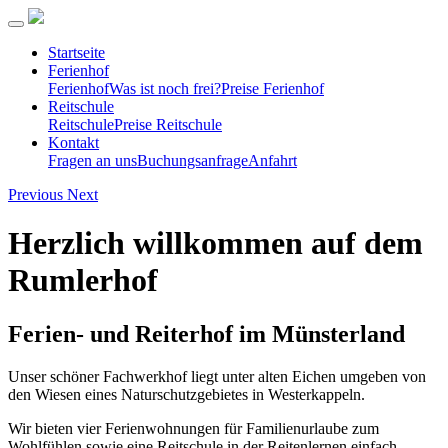
Startseite
Ferienhof
Ferienhof
Was ist noch frei?
Preise Ferienhof
Reitschule
Reitschule
Preise Reitschule
Kontakt
Fragen an uns
Buchungsanfrage
Anfahrt
Previous
Next
Herzlich willkommen auf dem
Rumlerhof
Ferien- und Reiterhof im Münsterland
Unser schöner Fachwerkhof liegt unter alten Eichen umgeben von
den Wiesen eines Naturschutzgebietes in Westerkappeln.
Wir bieten vier Ferienwohnungen für Familienurlaube zum
Wohlfühlen sowie eine Reitschule in der Reitenlernen einfach