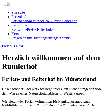
Startseite
Ferienhof
Ferienhof
Was ist noch frei?
Preise Ferienhof
Reitschule
Reitschule
Preise Reitschule
Kontakt
Fragen an uns
Buchungsanfrage
Anfahrt
Previous
Next
Herzlich willkommen auf dem
Rumlerhof
Ferien- und Reiterhof im Münsterland
Unser schöner Fachwerkhof liegt unter alten Eichen umgeben von
den Wiesen eines Naturschutzgebietes in Westerkappeln.
Wir bieten vier Ferienwohnungen für Familienurlaube zum
Wohlfühlen sowie eine Reitschule in der Reitenlernen einfach