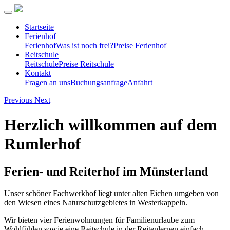
Startseite
Ferienhof
Ferienhof
Was ist noch frei?
Preise Ferienhof
Reitschule
Reitschule
Preise Reitschule
Kontakt
Fragen an uns
Buchungsanfrage
Anfahrt
Previous
Next
Herzlich willkommen auf dem
Rumlerhof
Ferien- und Reiterhof im Münsterland
Unser schöner Fachwerkhof liegt unter alten Eichen umgeben von
den Wiesen eines Naturschutzgebietes in Westerkappeln.
Wir bieten vier Ferienwohnungen für Familienurlaube zum
Wohlfühlen sowie eine Reitschule in der Reitenlernen einfach