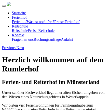
Startseite
Ferienhof
Ferienhof
Was ist noch frei?
Preise Ferienhof
Reitschule
Reitschule
Preise Reitschule
Kontakt
Fragen an uns
Buchungsanfrage
Anfahrt
Previous
Next
Herzlich willkommen auf dem
Rumlerhof
Ferien- und Reiterhof im Münsterland
Unser schöner Fachwerkhof liegt unter alten Eichen umgeben von
den Wiesen eines Naturschutzgebietes in Westerkappeln.
Wir bieten vier Ferienwohnungen für Familienurlaube zum
Wohlfühlen sowie eine Reitschule in der Reitenlernen einfach