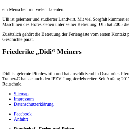
ein Menschen mit vielen Talenten.
Ulli ist gelernter und studierter Landwirt. Mit viel Sorgfalt kümmert 
Maschinen des Hofes stehen unter seiner Betreuung. Ulli hat 2005 die
Zusätzlich gehört die Betreuung der Feriengäste vom ersten Kontakt p
Geschichte parat.
Friederike „Didi“ Meiners
Didi ist gelernte Pferdewirtin und hat anschließend in Osnabrück Pf
Trainer-C hat sie auch den IPZV Jungpferdebereiter. Seit Anfang 2017 
Reitschule.
Sitemap
Impressum
Datenschutzerklärung
Facebook
Anfahrt
Rumlerhof - Ferien und Reiten