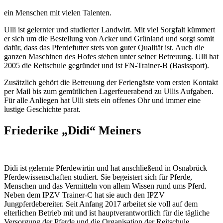
ein Menschen mit vielen Talenten.
Ulli ist gelernter und studierter Landwirt. Mit viel Sorgfalt kümmert
er sich um die Bestellung von Acker und Grünland und sorgt somit
dafür, dass das Pferdefutter stets von guter Qualität ist. Auch die
ganzen Maschinen des Hofes stehen unter seiner Betreuung. Ulli hat
2005 die Reitschule gegründet und ist FN-Trainer-B (Basissport).
Zusätzlich gehört die Betreuung der Feriengäste vom ersten Kontakt
per Mail bis zum gemütlichen Lagerfeuerabend zu Ullis Aufgaben.
Für alle Anliegen hat Ulli stets ein offenes Ohr und immer eine
lustige Geschichte parat.
Friederike „Didi“ Meiners
Didi ist gelernte Pferdewirtin und hat anschließend in Osnabrück
Pferdewissenschaften studiert. Sie begeistert sich für Pferde,
Menschen und das Vermitteln von allem Wissen rund ums Pferd.
Neben dem IPZV Trainer-C hat sie auch den IPZV
Jungpferdebereiter. Seit Anfang 2017 arbeitet sie voll auf dem
elterlichen Betrieb mit und ist hauptverantwortlich für die tägliche
Versorgung der Pferde und die Organisation der Reitschule.