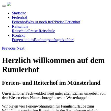
Startseite
Ferienhof
Ferienhof
Was ist noch frei?
Preise Ferienhof
Reitschule
Reitschule
Preise Reitschule
Kontakt
Fragen an uns
Buchungsanfrage
Anfahrt
Previous
Next
Herzlich willkommen auf dem
Rumlerhof
Ferien- und Reiterhof im Münsterland
Unser schöner Fachwerkhof liegt unter alten Eichen umgeben von
den Wiesen eines Naturschutzgebietes in Westerkappeln.
Wir bieten vier Ferienwohnungen für Familienurlaube zum
Wohlfühlen sowie eine Reitschule in der Reitenlernen einfach