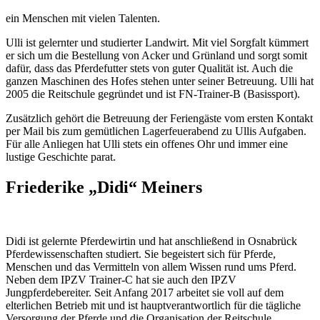
ein Menschen mit vielen Talenten.
Ulli ist gelernter und studierter Landwirt. Mit viel Sorgfalt kümmert
er sich um die Bestellung von Acker und Grünland und sorgt somit
dafür, dass das Pferdefutter stets von guter Qualität ist. Auch die
ganzen Maschinen des Hofes stehen unter seiner Betreuung. Ulli hat
2005 die Reitschule gegründet und ist FN-Trainer-B (Basissport).
Zusätzlich gehört die Betreuung der Feriengäste vom ersten Kontakt
per Mail bis zum gemütlichen Lagerfeuerabend zu Ullis Aufgaben.
Für alle Anliegen hat Ulli stets ein offenes Ohr und immer eine
lustige Geschichte parat.
Friederike „Didi“ Meiners
Didi ist gelernte Pferdewirtin und hat anschließend in Osnabrück
Pferdewissenschaften studiert. Sie begeistert sich für Pferde,
Menschen und das Vermitteln von allem Wissen rund ums Pferd.
Neben dem IPZV Trainer-C hat sie auch den IPZV
Jungpferdebereiter. Seit Anfang 2017 arbeitet sie voll auf dem
elterlichen Betrieb mit und ist hauptverantwortlich für die tägliche
Versorgung der Pferde und die Organisation der Reitschule.