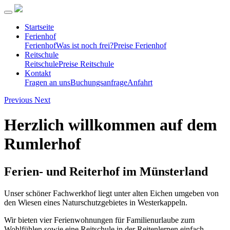
Startseite
Ferienhof
Ferienhof
Was ist noch frei?
Preise Ferienhof
Reitschule
Reitschule
Preise Reitschule
Kontakt
Fragen an uns
Buchungsanfrage
Anfahrt
Previous
Next
Herzlich willkommen auf dem
Rumlerhof
Ferien- und Reiterhof im Münsterland
Unser schöner Fachwerkhof liegt unter alten Eichen umgeben von
den Wiesen eines Naturschutzgebietes in Westerkappeln.
Wir bieten vier Ferienwohnungen für Familienurlaube zum
Wohlfühlen sowie eine Reitschule in der Reitenlernen einfach