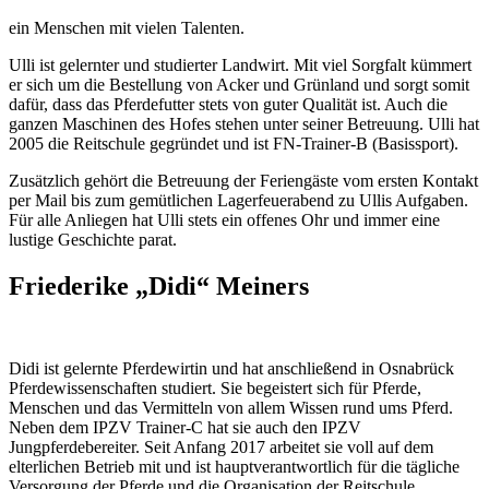
ein Menschen mit vielen Talenten.
Ulli ist gelernter und studierter Landwirt. Mit viel Sorgfalt kümmert
er sich um die Bestellung von Acker und Grünland und sorgt somit
dafür, dass das Pferdefutter stets von guter Qualität ist. Auch die
ganzen Maschinen des Hofes stehen unter seiner Betreuung. Ulli hat
2005 die Reitschule gegründet und ist FN-Trainer-B (Basissport).
Zusätzlich gehört die Betreuung der Feriengäste vom ersten Kontakt
per Mail bis zum gemütlichen Lagerfeuerabend zu Ullis Aufgaben.
Für alle Anliegen hat Ulli stets ein offenes Ohr und immer eine
lustige Geschichte parat.
Friederike „Didi“ Meiners
Didi ist gelernte Pferdewirtin und hat anschließend in Osnabrück
Pferdewissenschaften studiert. Sie begeistert sich für Pferde,
Menschen und das Vermitteln von allem Wissen rund ums Pferd.
Neben dem IPZV Trainer-C hat sie auch den IPZV
Jungpferdebereiter. Seit Anfang 2017 arbeitet sie voll auf dem
elterlichen Betrieb mit und ist hauptverantwortlich für die tägliche
Versorgung der Pferde und die Organisation der Reitschule.