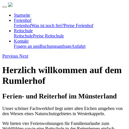
Startseite
Ferienhof
Ferienhof
Was ist noch frei?
Preise Ferienhof
Reitschule
Reitschule
Preise Reitschule
Kontakt
Fragen an uns
Buchungsanfrage
Anfahrt
Previous
Next
Herzlich willkommen auf dem
Rumlerhof
Ferien- und Reiterhof im Münsterland
Unser schöner Fachwerkhof liegt unter alten Eichen umgeben von
den Wiesen eines Naturschutzgebietes in Westerkappeln.
Wir bieten vier Ferienwohnungen für Familienurlaube zum
Wohlfühlen sowie eine Reitschule in der Reitenlernen einfach