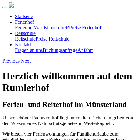
Startseite
Ferienhof
Ferienhof
Was ist noch frei?
Preise Ferienhof
Reitschule
Reitschule
Preise Reitschule
Kontakt
Fragen an uns
Buchungsanfrage
Anfahrt
Previous
Next
Herzlich willkommen auf dem
Rumlerhof
Ferien- und Reiterhof im Münsterland
Unser schöner Fachwerkhof liegt unter alten Eichen umgeben von
den Wiesen eines Naturschutzgebietes in Westerkappeln.
Wir bieten vier Ferienwohnungen für Familienurlaube zum
Wohlfühlen sowie eine Reitschule in der Reitenlernen einfach