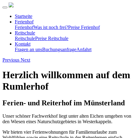
Startseite
Ferienhof
Ferienhof
Was ist noch frei?
Preise Ferienhof
Reitschule
Reitschule
Preise Reitschule
Kontakt
Fragen an uns
Buchungsanfrage
Anfahrt
Previous
Next
Herzlich willkommen auf dem
Rumlerhof
Ferien- und Reiterhof im Münsterland
Unser schöner Fachwerkhof liegt unter alten Eichen umgeben von
den Wiesen eines Naturschutzgebietes in Westerkappeln.
Wir bieten vier Ferienwohnungen für Familienurlaube zum
Wohlfühlen sowie eine Reitschule in der Reitenlernen einfach