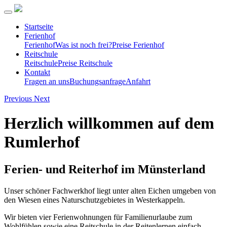
Startseite
Ferienhof
Ferienhof
Was ist noch frei?
Preise Ferienhof
Reitschule
Reitschule
Preise Reitschule
Kontakt
Fragen an uns
Buchungsanfrage
Anfahrt
Previous
Next
Herzlich willkommen auf dem
Rumlerhof
Ferien- und Reiterhof im Münsterland
Unser schöner Fachwerkhof liegt unter alten Eichen umgeben von
den Wiesen eines Naturschutzgebietes in Westerkappeln.
Wir bieten vier Ferienwohnungen für Familienurlaube zum
Wohlfühlen sowie eine Reitschule in der Reitenlernen einfach