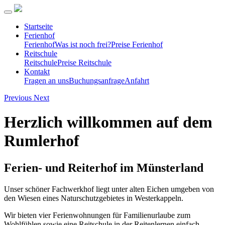
Startseite
Ferienhof
Ferienhof
Was ist noch frei?
Preise Ferienhof
Reitschule
Reitschule
Preise Reitschule
Kontakt
Fragen an uns
Buchungsanfrage
Anfahrt
Previous
Next
Herzlich willkommen auf dem
Rumlerhof
Ferien- und Reiterhof im Münsterland
Unser schöner Fachwerkhof liegt unter alten Eichen umgeben von
den Wiesen eines Naturschutzgebietes in Westerkappeln.
Wir bieten vier Ferienwohnungen für Familienurlaube zum
Wohlfühlen sowie eine Reitschule in der Reitenlernen einfach