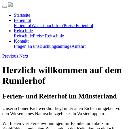
Startseite
Ferienhof
Ferienhof
Was ist noch frei?
Preise Ferienhof
Reitschule
Reitschule
Preise Reitschule
Kontakt
Fragen an uns
Buchungsanfrage
Anfahrt
Previous
Next
Herzlich willkommen auf dem
Rumlerhof
Ferien- und Reiterhof im Münsterland
Unser schöner Fachwerkhof liegt unter alten Eichen umgeben von
den Wiesen eines Naturschutzgebietes in Westerkappeln.
Wir bieten vier Ferienwohnungen für Familienurlaube zum
Wohlfühlen sowie eine Reitschule in der Reitenlernen einfach