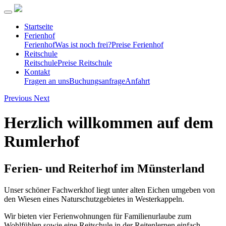
Startseite
Ferienhof
Ferienhof
Was ist noch frei?
Preise Ferienhof
Reitschule
Reitschule
Preise Reitschule
Kontakt
Fragen an uns
Buchungsanfrage
Anfahrt
Previous
Next
Herzlich willkommen auf dem
Rumlerhof
Ferien- und Reiterhof im Münsterland
Unser schöner Fachwerkhof liegt unter alten Eichen umgeben von
den Wiesen eines Naturschutzgebietes in Westerkappeln.
Wir bieten vier Ferienwohnungen für Familienurlaube zum
Wohlfühlen sowie eine Reitschule in der Reitenlernen einfach