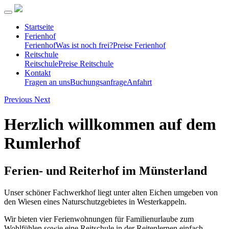
Startseite
Ferienhof
Ferienhof
Was ist noch frei?
Preise Ferienhof
Reitschule
Reitschule
Preise Reitschule
Kontakt
Fragen an uns
Buchungsanfrage
Anfahrt
Previous
Next
Herzlich willkommen auf dem
Rumlerhof
Ferien- und Reiterhof im Münsterland
Unser schöner Fachwerkhof liegt unter alten Eichen umgeben von
den Wiesen eines Naturschutzgebietes in Westerkappeln.
Wir bieten vier Ferienwohnungen für Familienurlaube zum
Wohlfühlen sowie eine Reitschule in der Reitenlernen einfach