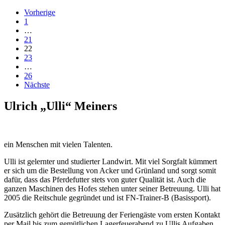
Vorherige
1
…
21
22
23
…
26
Nächste
Ulrich „Ulli“ Meiners
ein Menschen mit vielen Talenten.
Ulli ist gelernter und studierter Landwirt. Mit viel Sorgfalt kümmert
er sich um die Bestellung von Acker und Grünland und sorgt somit
dafür, dass das Pferdefutter stets von guter Qualität ist. Auch die
ganzen Maschinen des Hofes stehen unter seiner Betreuung. Ulli hat
2005 die Reitschule gegründet und ist FN-Trainer-B (Basissport).
Zusätzlich gehört die Betreuung der Feriengäste vom ersten Kontakt
per Mail bis zum gemütlichen Lagerfeuerabend zu Ullis Aufgaben.