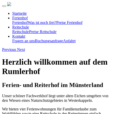
Startseite
Ferienhof
Ferienhof
Was ist noch frei?
Preise Ferienhof
Reitschule
Reitschule
Preise Reitschule
Kontakt
Fragen an uns
Buchungsanfrage
Anfahrt
Previous
Next
Herzlich willkommen auf dem
Rumlerhof
Ferien- und Reiterhof im Münsterland
Unser schöner Fachwerkhof liegt unter alten Eichen umgeben von
den Wiesen eines Naturschutzgebietes in Westerkappeln.
Wir bieten vier Ferienwohnungen für Familienurlaube zum
Wohlfühlen sowie eine Reitschule in der Reitenlernen einfach