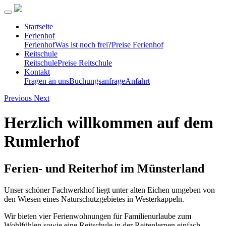
Startseite
Ferienhof
Ferienhof
Was ist noch frei?
Preise Ferienhof
Reitschule
Reitschule
Preise Reitschule
Kontakt
Fragen an uns
Buchungsanfrage
Anfahrt
Previous
Next
Herzlich willkommen auf dem
Rumlerhof
Ferien- und Reiterhof im Münsterland
Unser schöner Fachwerkhof liegt unter alten Eichen umgeben von
den Wiesen eines Naturschutzgebietes in Westerkappeln.
Wir bieten vier Ferienwohnungen für Familienurlaube zum
Wohlfühlen sowie eine Reitschule in der Reitenlernen einfach