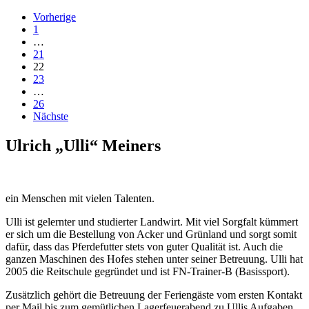
Vorherige
1
…
21
22
23
…
26
Nächste
Ulrich „Ulli“ Meiners
ein Menschen mit vielen Talenten.
Ulli ist gelernter und studierter Landwirt. Mit viel Sorgfalt kümmert
er sich um die Bestellung von Acker und Grünland und sorgt somit
dafür, dass das Pferdefutter stets von guter Qualität ist. Auch die
ganzen Maschinen des Hofes stehen unter seiner Betreuung. Ulli hat
2005 die Reitschule gegründet und ist FN-Trainer-B (Basissport).
Zusätzlich gehört die Betreuung der Feriengäste vom ersten Kontakt
per Mail bis zum gemütlichen Lagerfeuerabend zu Ullis Aufgaben.