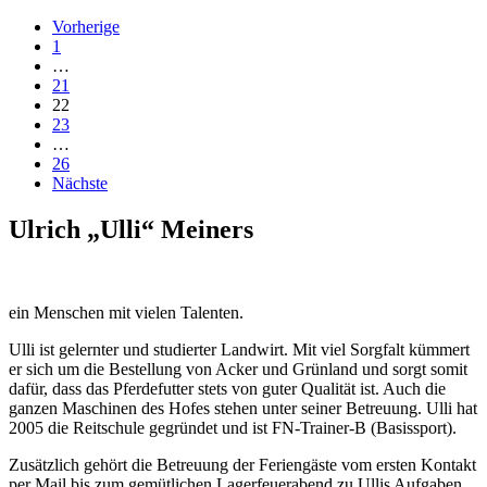
Vorherige
1
…
21
22
23
…
26
Nächste
Ulrich „Ulli“ Meiners
ein Menschen mit vielen Talenten.
Ulli ist gelernter und studierter Landwirt. Mit viel Sorgfalt kümmert
er sich um die Bestellung von Acker und Grünland und sorgt somit
dafür, dass das Pferdefutter stets von guter Qualität ist. Auch die
ganzen Maschinen des Hofes stehen unter seiner Betreuung. Ulli hat
2005 die Reitschule gegründet und ist FN-Trainer-B (Basissport).
Zusätzlich gehört die Betreuung der Feriengäste vom ersten Kontakt
per Mail bis zum gemütlichen Lagerfeuerabend zu Ullis Aufgaben.