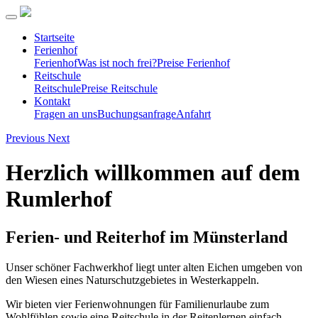
Startseite
Ferienhof
Ferienhof
Was ist noch frei?
Preise Ferienhof
Reitschule
Reitschule
Preise Reitschule
Kontakt
Fragen an uns
Buchungsanfrage
Anfahrt
Previous
Next
Herzlich willkommen auf dem
Rumlerhof
Ferien- und Reiterhof im Münsterland
Unser schöner Fachwerkhof liegt unter alten Eichen umgeben von
den Wiesen eines Naturschutzgebietes in Westerkappeln.
Wir bieten vier Ferienwohnungen für Familienurlaube zum
Wohlfühlen sowie eine Reitschule in der Reitenlernen einfach