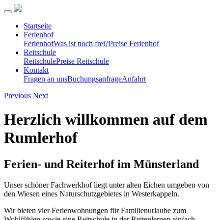
Startseite
Ferienhof
Ferienhof
Was ist noch frei?
Preise Ferienhof
Reitschule
Reitschule
Preise Reitschule
Kontakt
Fragen an uns
Buchungsanfrage
Anfahrt
Previous
Next
Herzlich willkommen auf dem
Rumlerhof
Ferien- und Reiterhof im Münsterland
Unser schöner Fachwerkhof liegt unter alten Eichen umgeben von
den Wiesen eines Naturschutzgebietes in Westerkappeln.
Wir bieten vier Ferienwohnungen für Familienurlaube zum
Wohlfühlen sowie eine Reitschule in der Reitenlernen einfach