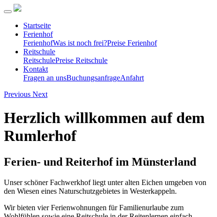
Startseite
Ferienhof
Ferienhof
Was ist noch frei?
Preise Ferienhof
Reitschule
Reitschule
Preise Reitschule
Kontakt
Fragen an uns
Buchungsanfrage
Anfahrt
Previous
Next
Herzlich willkommen auf dem
Rumlerhof
Ferien- und Reiterhof im Münsterland
Unser schöner Fachwerkhof liegt unter alten Eichen umgeben von
den Wiesen eines Naturschutzgebietes in Westerkappeln.
Wir bieten vier Ferienwohnungen für Familienurlaube zum
Wohlfühlen sowie eine Reitschule in der Reitenlernen einfach