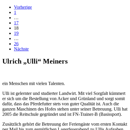
Vorherige
1
…
17
18
19
…
26
Nächste
Ulrich „Ulli“ Meiners
ein Menschen mit vielen Talenten.
Ulli ist gelernter und studierter Landwirt. Mit viel Sorgfalt kümmert
er sich um die Bestellung von Acker und Grünland und sorgt somit
dafür, dass das Pferdefutter stets von guter Qualität ist. Auch die
ganzen Maschinen des Hofes stehen unter seiner Betreuung. Ulli hat
2005 die Reitschule gegründet und ist FN-Trainer-B (Basissport).
Zusätzlich gehört die Betreuung der Feriengäste vom ersten Kontakt
per Mail bis zum gemütlichen Lagerfeuerabend zu Ullis Aufgaben.