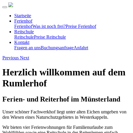
Startseite
Ferienhof
Ferienhof
Was ist noch frei?
Preise Ferienhof
Reitschule
Reitschule
Preise Reitschule
Kontakt
Fragen an uns
Buchungsanfrage
Anfahrt
Previous
Next
Herzlich willkommen auf dem
Rumlerhof
Ferien- und Reiterhof im Münsterland
Unser schöner Fachwerkhof liegt unter alten Eichen umgeben von
den Wiesen eines Naturschutzgebietes in Westerkappeln.
Wir bieten vier Ferienwohnungen für Familienurlaube zum
Wohlfühlen sowie eine Reitschule in der Reitenlernen einfach