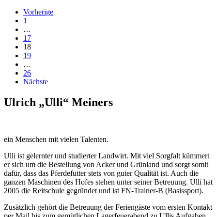
Vorherige
1
…
17
18
19
…
26
Nächste
Ulrich „Ulli“ Meiners
ein Menschen mit vielen Talenten.
Ulli ist gelernter und studierter Landwirt. Mit viel Sorgfalt kümmert
er sich um die Bestellung von Acker und Grünland und sorgt somit
dafür, dass das Pferdefutter stets von guter Qualität ist. Auch die
ganzen Maschinen des Hofes stehen unter seiner Betreuung. Ulli hat
2005 die Reitschule gegründet und ist FN-Trainer-B (Basissport).
Zusätzlich gehört die Betreuung der Feriengäste vom ersten Kontakt
per Mail bis zum gemütlichen Lagerfeuerabend zu Ullis Aufgaben.