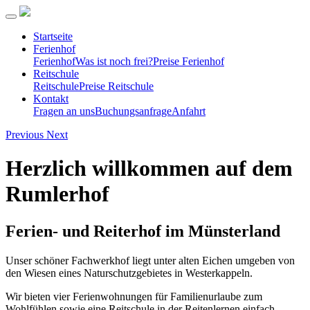
Startseite
Ferienhof
Ferienhof
Was ist noch frei?
Preise Ferienhof
Reitschule
Reitschule
Preise Reitschule
Kontakt
Fragen an uns
Buchungsanfrage
Anfahrt
Previous
Next
Herzlich willkommen auf dem
Rumlerhof
Ferien- und Reiterhof im Münsterland
Unser schöner Fachwerkhof liegt unter alten Eichen umgeben von
den Wiesen eines Naturschutzgebietes in Westerkappeln.
Wir bieten vier Ferienwohnungen für Familienurlaube zum
Wohlfühlen sowie eine Reitschule in der Reitenlernen einfach