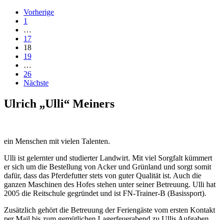
Vorherige
1
…
17
18
19
…
26
Nächste
Ulrich „Ulli“ Meiners
ein Menschen mit vielen Talenten.
Ulli ist gelernter und studierter Landwirt. Mit viel Sorgfalt kümmert
er sich um die Bestellung von Acker und Grünland und sorgt somit
dafür, dass das Pferdefutter stets von guter Qualität ist. Auch die
ganzen Maschinen des Hofes stehen unter seiner Betreuung. Ulli hat
2005 die Reitschule gegründet und ist FN-Trainer-B (Basissport).
Zusätzlich gehört die Betreuung der Feriengäste vom ersten Kontakt
per Mail bis zum gemütlichen Lagerfeuerabend zu Ullis Aufgaben.