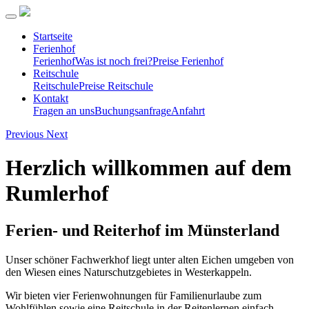
Startseite
Ferienhof
Ferienhof
Was ist noch frei?
Preise Ferienhof
Reitschule
Reitschule
Preise Reitschule
Kontakt
Fragen an uns
Buchungsanfrage
Anfahrt
Previous
Next
Herzlich willkommen auf dem
Rumlerhof
Ferien- und Reiterhof im Münsterland
Unser schöner Fachwerkhof liegt unter alten Eichen umgeben von
den Wiesen eines Naturschutzgebietes in Westerkappeln.
Wir bieten vier Ferienwohnungen für Familienurlaube zum
Wohlfühlen sowie eine Reitschule in der Reitenlernen einfach