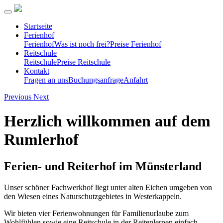
Startseite
Ferienhof
Ferienhof
Was ist noch frei?
Preise Ferienhof
Reitschule
Reitschule
Preise Reitschule
Kontakt
Fragen an uns
Buchungsanfrage
Anfahrt
Previous
Next
Herzlich willkommen auf dem
Rumlerhof
Ferien- und Reiterhof im Münsterland
Unser schöner Fachwerkhof liegt unter alten Eichen umgeben von
den Wiesen eines Naturschutzgebietes in Westerkappeln.
Wir bieten vier Ferienwohnungen für Familienurlaube zum
Wohlfühlen sowie eine Reitschule in der Reitenlernen einfach