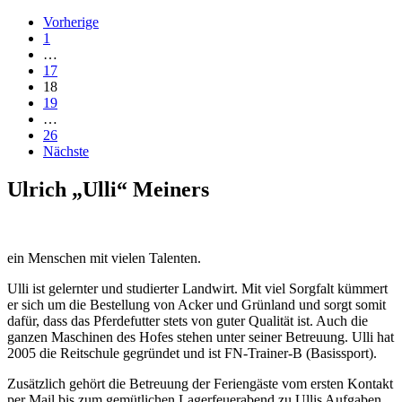
Vorherige
1
…
17
18
19
…
26
Nächste
Ulrich „Ulli“ Meiners
ein Menschen mit vielen Talenten.
Ulli ist gelernter und studierter Landwirt. Mit viel Sorgfalt kümmert
er sich um die Bestellung von Acker und Grünland und sorgt somit
dafür, dass das Pferdefutter stets von guter Qualität ist. Auch die
ganzen Maschinen des Hofes stehen unter seiner Betreuung. Ulli hat
2005 die Reitschule gegründet und ist FN-Trainer-B (Basissport).
Zusätzlich gehört die Betreuung der Feriengäste vom ersten Kontakt
per Mail bis zum gemütlichen Lagerfeuerabend zu Ullis Aufgaben.