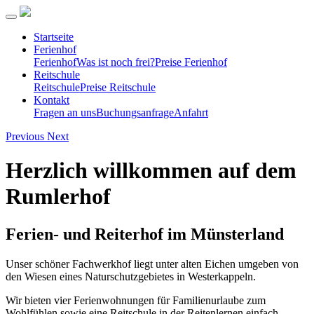
Startseite
Ferienhof
Ferienhof
Was ist noch frei?
Preise Ferienhof
Reitschule
Reitschule
Preise Reitschule
Kontakt
Fragen an uns
Buchungsanfrage
Anfahrt
Previous
Next
Herzlich willkommen auf dem
Rumlerhof
Ferien- und Reiterhof im Münsterland
Unser schöner Fachwerkhof liegt unter alten Eichen umgeben von
den Wiesen eines Naturschutzgebietes in Westerkappeln.
Wir bieten vier Ferienwohnungen für Familienurlaube zum
Wohlfühlen sowie eine Reitschule in der Reitenlernen einfach