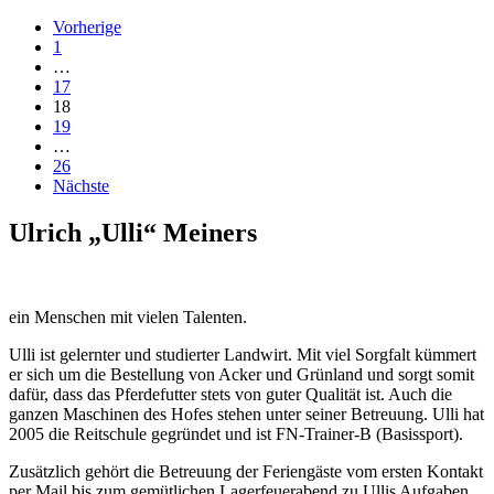
Vorherige
1
…
17
18
19
…
26
Nächste
Ulrich „Ulli“ Meiners
ein Menschen mit vielen Talenten.
Ulli ist gelernter und studierter Landwirt. Mit viel Sorgfalt kümmert
er sich um die Bestellung von Acker und Grünland und sorgt somit
dafür, dass das Pferdefutter stets von guter Qualität ist. Auch die
ganzen Maschinen des Hofes stehen unter seiner Betreuung. Ulli hat
2005 die Reitschule gegründet und ist FN-Trainer-B (Basissport).
Zusätzlich gehört die Betreuung der Feriengäste vom ersten Kontakt
per Mail bis zum gemütlichen Lagerfeuerabend zu Ullis Aufgaben.