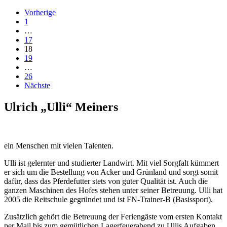
Vorherige
1
…
17
18
19
…
26
Nächste
Ulrich „Ulli“ Meiners
ein Menschen mit vielen Talenten.
Ulli ist gelernter und studierter Landwirt. Mit viel Sorgfalt kümmert
er sich um die Bestellung von Acker und Grünland und sorgt somit
dafür, dass das Pferdefutter stets von guter Qualität ist. Auch die
ganzen Maschinen des Hofes stehen unter seiner Betreuung. Ulli hat
2005 die Reitschule gegründet und ist FN-Trainer-B (Basissport).
Zusätzlich gehört die Betreuung der Feriengäste vom ersten Kontakt
per Mail bis zum gemütlichen Lagerfeuerabend zu Ullis Aufgaben.