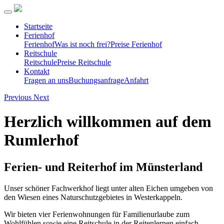
Startseite
Ferienhof
Ferienhof
Was ist noch frei?
Preise Ferienhof
Reitschule
Reitschule
Preise Reitschule
Kontakt
Fragen an uns
Buchungsanfrage
Anfahrt
Previous
Next
Herzlich willkommen auf dem
Rumlerhof
Ferien- und Reiterhof im Münsterland
Unser schöner Fachwerkhof liegt unter alten Eichen umgeben von
den Wiesen eines Naturschutzgebietes in Westerkappeln.
Wir bieten vier Ferienwohnungen für Familienurlaube zum
Wohlfühlen sowie eine Reitschule in der Reitenlernen einfach