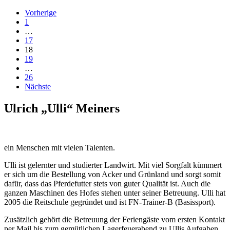
Vorherige
1
…
17
18
19
…
26
Nächste
Ulrich „Ulli“ Meiners
ein Menschen mit vielen Talenten.
Ulli ist gelernter und studierter Landwirt. Mit viel Sorgfalt kümmert
er sich um die Bestellung von Acker und Grünland und sorgt somit
dafür, dass das Pferdefutter stets von guter Qualität ist. Auch die
ganzen Maschinen des Hofes stehen unter seiner Betreuung. Ulli hat
2005 die Reitschule gegründet und ist FN-Trainer-B (Basissport).
Zusätzlich gehört die Betreuung der Feriengäste vom ersten Kontakt
per Mail bis zum gemütlichen Lagerfeuerabend zu Ullis Aufgaben.