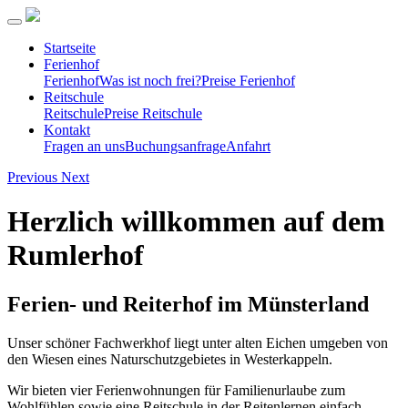
Startseite
Ferienhof
Ferienhof
Was ist noch frei?
Preise Ferienhof
Reitschule
Reitschule
Preise Reitschule
Kontakt
Fragen an uns
Buchungsanfrage
Anfahrt
Previous
Next
Herzlich willkommen auf dem
Rumlerhof
Ferien- und Reiterhof im Münsterland
Unser schöner Fachwerkhof liegt unter alten Eichen umgeben von
den Wiesen eines Naturschutzgebietes in Westerkappeln.
Wir bieten vier Ferienwohnungen für Familienurlaube zum
Wohlfühlen sowie eine Reitschule in der Reitenlernen einfach