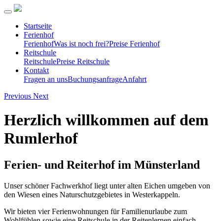
Startseite
Ferienhof
Ferienhof
Was ist noch frei?
Preise Ferienhof
Reitschule
Reitschule
Preise Reitschule
Kontakt
Fragen an uns
Buchungsanfrage
Anfahrt
Previous
Next
Herzlich willkommen auf dem
Rumlerhof
Ferien- und Reiterhof im Münsterland
Unser schöner Fachwerkhof liegt unter alten Eichen umgeben von
den Wiesen eines Naturschutzgebietes in Westerkappeln.
Wir bieten vier Ferienwohnungen für Familienurlaube zum
Wohlfühlen sowie eine Reitschule in der Reitenlernen einfach