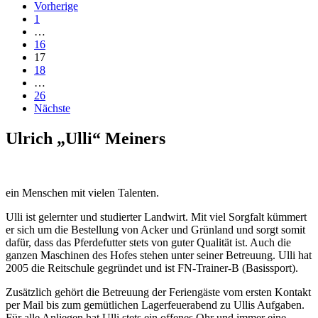
Vorherige
1
…
16
17
18
…
26
Nächste
Ulrich „Ulli“ Meiners
ein Menschen mit vielen Talenten.
Ulli ist gelernter und studierter Landwirt. Mit viel Sorgfalt kümmert
er sich um die Bestellung von Acker und Grünland und sorgt somit
dafür, dass das Pferdefutter stets von guter Qualität ist. Auch die
ganzen Maschinen des Hofes stehen unter seiner Betreuung. Ulli hat
2005 die Reitschule gegründet und ist FN-Trainer-B (Basissport).
Zusätzlich gehört die Betreuung der Feriengäste vom ersten Kontakt
per Mail bis zum gemütlichen Lagerfeuerabend zu Ullis Aufgaben.
Für alle Anliegen hat Ulli stets ein offenes Ohr und immer eine