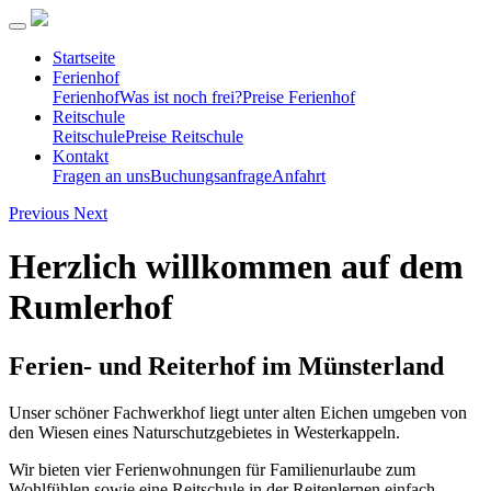
Startseite
Ferienhof
Ferienhof
Was ist noch frei?
Preise Ferienhof
Reitschule
Reitschule
Preise Reitschule
Kontakt
Fragen an uns
Buchungsanfrage
Anfahrt
Previous
Next
Herzlich willkommen auf dem
Rumlerhof
Ferien- und Reiterhof im Münsterland
Unser schöner Fachwerkhof liegt unter alten Eichen umgeben von
den Wiesen eines Naturschutzgebietes in Westerkappeln.
Wir bieten vier Ferienwohnungen für Familienurlaube zum
Wohlfühlen sowie eine Reitschule in der Reitenlernen einfach