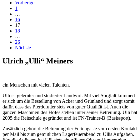
Vorherige
1
…
16
17
18
…
26
Nächste
Ulrich „Ulli“ Meiners
ein Menschen mit vielen Talenten.
Ulli ist gelernter und studierter Landwirt. Mit viel Sorgfalt kümmert
er sich um die Bestellung von Acker und Grünland und sorgt somit
dafür, dass das Pferdefutter stets von guter Qualität ist. Auch die
ganzen Maschinen des Hofes stehen unter seiner Betreuung. Ulli hat
2005 die Reitschule gegründet und ist FN-Trainer-B (Basissport).
Zusätzlich gehört die Betreuung der Feriengäste vom ersten Kontakt
per Mail bis zum gemütlichen Lagerfeuerabend zu Ullis Aufgaben.
Für alle Anliegen hat Ulli stets ein offenes Ohr und immer eine