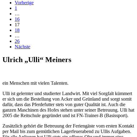
Vorherige
1
…
16
17
18
…
26
Nächste
Ulrich „Ulli“ Meiners
ein Menschen mit vielen Talenten.
Ulli ist gelernter und studierter Landwirt. Mit viel Sorgfalt kümmert
er sich um die Bestellung von Acker und Grünland und sorgt somit
dafür, dass das Pferdefutter stets von guter Qualität ist. Auch die
ganzen Maschinen des Hofes stehen unter seiner Betreuung. Ulli hat
2005 die Reitschule gegründet und ist FN-Trainer-B (Basissport).
Zusätzlich gehört die Betreuung der Feriengäste vom ersten Kontakt
per Mail bis zum gemütlichen Lagerfeuerabend zu Ullis Aufgaben.
Für alle Anliegen hat Ulli stets ein offenes Ohr und immer eine