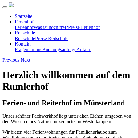
Startseite
Ferienhof
Ferienhof
Was ist noch frei?
Preise Ferienhof
Reitschule
Reitschule
Preise Reitschule
Kontakt
Fragen an uns
Buchungsanfrage
Anfahrt
Previous
Next
Herzlich willkommen auf dem
Rumlerhof
Ferien- und Reiterhof im Münsterland
Unser schöner Fachwerkhof liegt unter alten Eichen umgeben von
den Wiesen eines Naturschutzgebietes in Westerkappeln.
Wir bieten vier Ferienwohnungen für Familienurlaube zum
Wohlfühlen sowie eine Reitschule in der Reitenlernen einfach