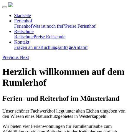
Startseite
Ferienhof
Ferienhof
Was ist noch frei?
Preise Ferienhof
Reitschule
Reitschule
Preise Reitschule
Kontakt
Fragen an uns
Buchungsanfrage
Anfahrt
Previous
Next
Herzlich willkommen auf dem
Rumlerhof
Ferien- und Reiterhof im Münsterland
Unser schöner Fachwerkhof liegt unter alten Eichen umgeben von
den Wiesen eines Naturschutzgebietes in Westerkappeln.
Wir bieten vier Ferienwohnungen für Familienurlaube zum
Wohlfühlen sowie eine Reitschule in der Reitenlernen einfach