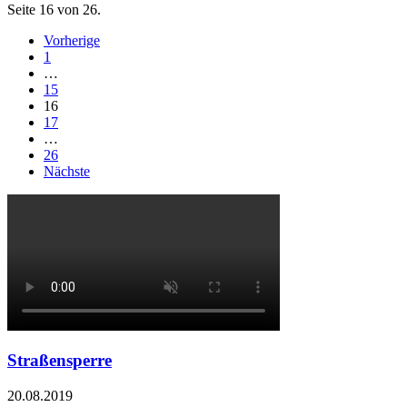
Seite 16 von 26.
Vorherige
1
…
15
16
17
…
26
Nächste
Straßensperre
20.08.2019