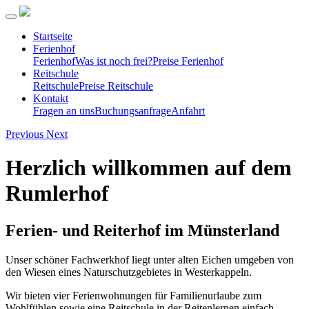
Startseite
Ferienhof
Ferienhof
Was ist noch frei?
Preise Ferienhof
Reitschule
Reitschule
Preise Reitschule
Kontakt
Fragen an uns
Buchungsanfrage
Anfahrt
Previous
Next
Herzlich willkommen auf dem
Rumlerhof
Ferien- und Reiterhof im Münsterland
Unser schöner Fachwerkhof liegt unter alten Eichen umgeben von
den Wiesen eines Naturschutzgebietes in Westerkappeln.
Wir bieten vier Ferienwohnungen für Familienurlaube zum
Wohlfühlen sowie eine Reitschule in der Reitenlernen einfach