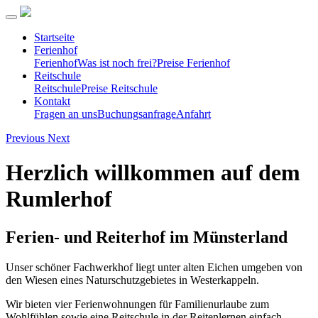
Startseite
Ferienhof
Ferienhof
Was ist noch frei?
Preise Ferienhof
Reitschule
Reitschule
Preise Reitschule
Kontakt
Fragen an uns
Buchungsanfrage
Anfahrt
Previous
Next
Herzlich willkommen auf dem
Rumlerhof
Ferien- und Reiterhof im Münsterland
Unser schöner Fachwerkhof liegt unter alten Eichen umgeben von
den Wiesen eines Naturschutzgebietes in Westerkappeln.
Wir bieten vier Ferienwohnungen für Familienurlaube zum
Wohlfühlen sowie eine Reitschule in der Reitenlernen einfach