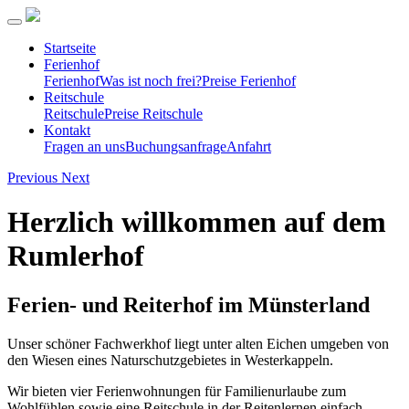
Startseite
Ferienhof
Ferienhof
Was ist noch frei?
Preise Ferienhof
Reitschule
Reitschule
Preise Reitschule
Kontakt
Fragen an uns
Buchungsanfrage
Anfahrt
Previous
Next
Herzlich willkommen auf dem
Rumlerhof
Ferien- und Reiterhof im Münsterland
Unser schöner Fachwerkhof liegt unter alten Eichen umgeben von
den Wiesen eines Naturschutzgebietes in Westerkappeln.
Wir bieten vier Ferienwohnungen für Familienurlaube zum
Wohlfühlen sowie eine Reitschule in der Reitenlernen einfach